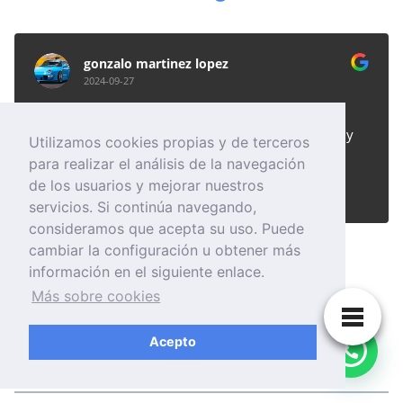
gonzalo martinez lopez
2024-09-27
Muy buenos profesionales, repetiría, sin duda. Muy
Utilizamos cookies propias y de terceros
recomendables
para realizar el análisis de la navegación
de los usuarios y mejorar nuestros
servicios. Si continúa navegando,
consideramos que acepta su uso. Puede
cambiar la configuración u obtener más
información en el siguiente enlace.
Más sobre cookies
Acepto
Hola, ¿en qué te podemos ayudar?